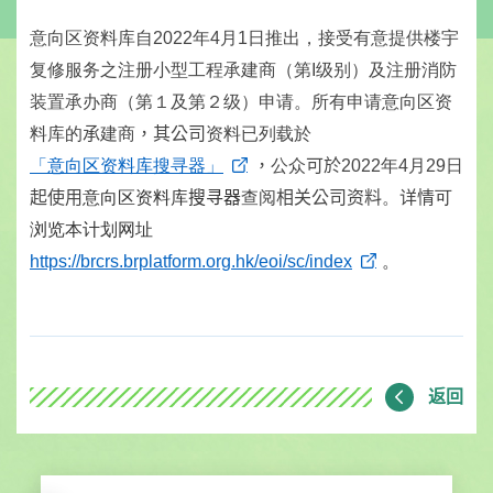
意向区资料库自
2022
年
4
月
1
日推出，接受有意提供楼宇
复修服务之注册小型工程承建商（第
I
级别）及注册消防
装置承办商（第１及第２级）申请。所有申请意向区资
料库的
承
建商
，其公司
资料已列载於
「意向区资料库搜寻器」
，
公众
可於
2022
年
4
月
29
日
起使用
意向区资料库
搜寻器
查阅
相关公司资料
。
详情
可
浏览本计划网址
https://brcrs.brplatform.org.hk/eoi/sc/index
。
返回