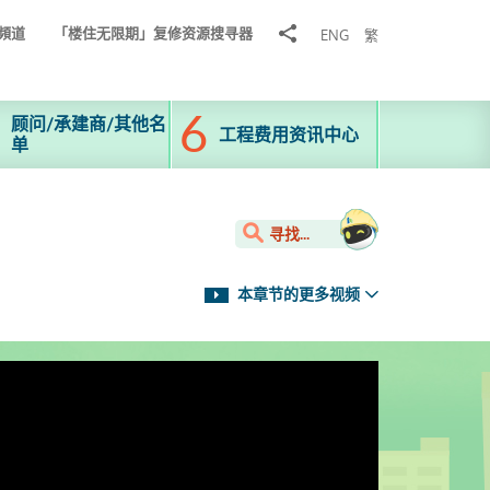
分
頻道
「楼住无限期」复修资源搜寻器
ENG
繁
享
到
顾问/承建商/其他名
工程费用资讯中心
单
寻找...
本章节的更多视频