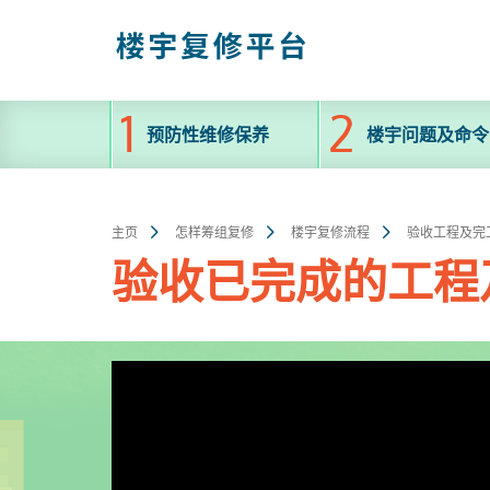
跳
至
主
内
容
预防性维修保养
楼宇问题及命令
主页
怎样筹组复修
楼宇复修流程
验收工程及完
验收已完成的工程