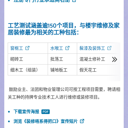
注册专门行业承造商名册
工艺测试涵盖逾150个项目，与楼宇维修及家
居装修最为相关的工种包括：
窗框工
水喉工
髹漆及装饰工
铺
砌砖工
批荡工
混凝土修补工
防
细木工（组装）
铺地板工
假天花工
竹
鼓励业主、法团和物业管理公司可按工程项目需要，聘请相
关工种的持牌专业技术工人进行维修或装修项目。
下载宣传海报
浏览《装修唔系得把口》宣传短片