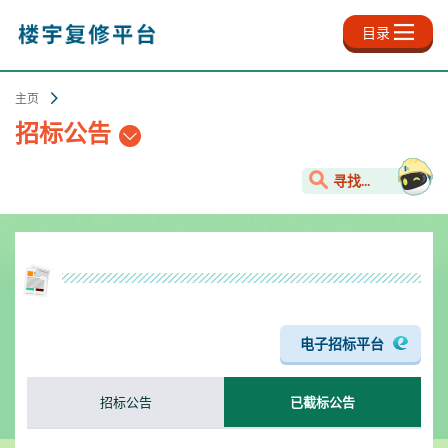
跳
至
目录
主
内
容
主页
招标公告
寻找...
电子招标平台
招标公告
已截标公告