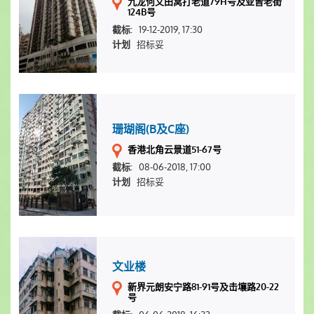
九龙何文田窝打老道79H号及亚皆老街
124B号
19-12-2019, 17:30
截标:
招标妥
计划
珊瑚阁(B及C座)
香港北角云景道51-67号
08-06-2018, 17:00
截标:
招标妥
计划
文业楼
新界元朗安宁路81-91号及击壤路20-22
号