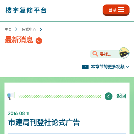
跳
至
目录
主
内
容
主页
传媒中心
最新消息
寻找...
本章节的更多视频
返回
2016-08-11
市建局刊登社论式广告