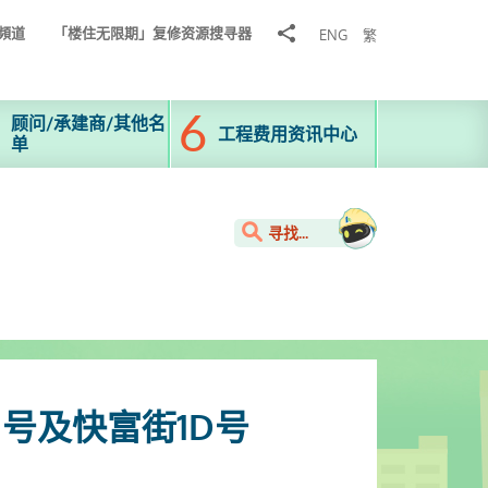
分
頻道
「楼住无限期」复修资源搜寻器
ENG
繁
享
到
顾问/承建商/其他名
工程费用资讯中心
单
寻找...
61号及快富街1D号