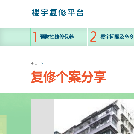
跳
至
主
内
容
预防性维修保养
楼宇问题及命令
主页
复修个案分享