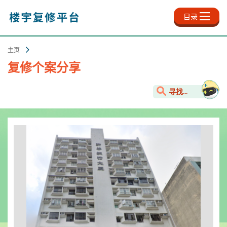
跳
至
目录
主
内
容
主页
复修个案分享
寻找...