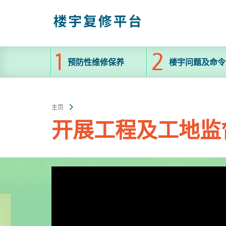
跳
至
主
内
容
预防性维修保养
楼宇问题及命令
主页
开展工程及工地监