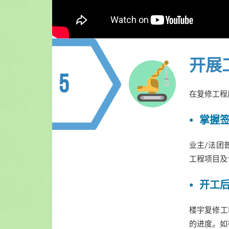
开展
5
在复修工程
掌握
业主/法团
工程项目及
开工
楼宇复修工
的进度。如