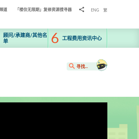
分
頻道
「楼住无限期」复修资源搜寻器
ENG
繁
享
到
顾问/承建商/其他名
工程费用资讯中心
单
寻找...