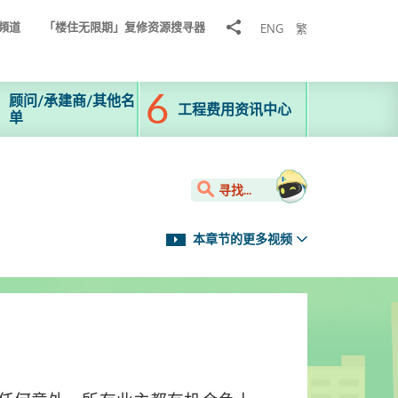
分
頻道
「楼住无限期」复修资源搜寻器
ENG
繁
享
到
顾问/承建商/其他名
工程费用资讯中心
单
寻找...
本章节的更多视频