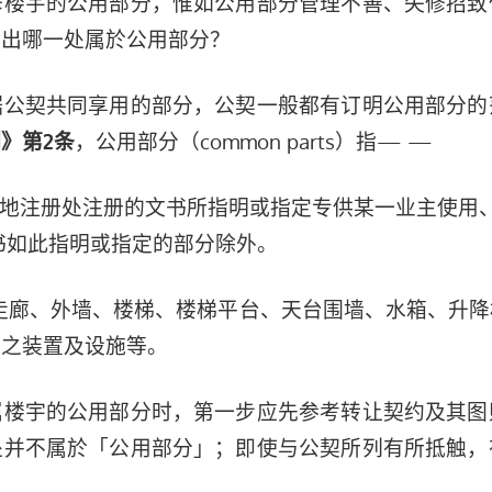
修楼宇的公用部分，惟如公用部分管理不善、失修招致
辨出哪一处属於公用部分？
据公契共同享用的部分，公契一般都有订明公用部分的
，公用部分（common parts）指— —
》第2条
土地注册处注册的文书所指明或指定专供某一业主使
文书如此指明或指定的部分除外。
走廊、外墙、楼梯、楼梯平台、天台围墙、水箱、升
置之装置及设施等。
属楼宇的公用部分时，第一步应先参考转让契约及其图
处并不属於「公用部分」；即使与公契所列有所抵触，