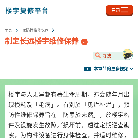
跳
至
目录
主
内
容
主页
预防性维修保养
制定长远楼宇维修保养
寻找...
本章节的更多视频
楼宇与人无异都有著生命周期，亦会随年月出
现损耗及「毛病」。有别於「见烂补烂」，预
防性维修保养旨在「防患於未然」，於楼宇构
件及设施发生故障／损坏前，透过定期巡查勘
察，为构件设备进行身体检查，并适时维修，