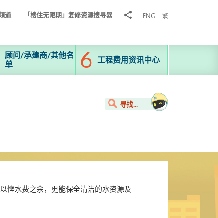
分
頻道
「楼住无限期」复修资源搜寻器
ENG
繁
享
到
顾问/承建商/其他名
工程费用资讯中心
单
寻找...
以悭水费之余，更能保全清洁的水资源及