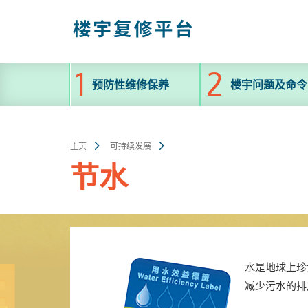
跳
至
主
内
容
预防性维修保养
楼宇问题及命令
主页
可持续发展
节水
水是地球上珍
减少污水的排