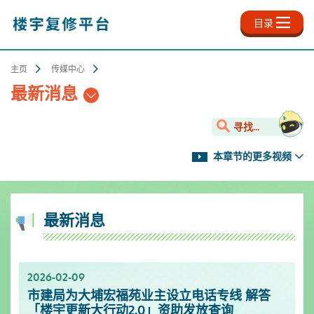
跳
至
目录
主
内
容
主页
传媒中心
最新消息
寻找...
本章节的更多视频
最新消息
2026-02-09
2025-11-18
2025-10-13
2025-09-30
2025-06-27
2025-03-25
2025-01-10
2024-12-31
市建局为大埔宏福苑业主设立电话专线 解答
新影片上架✨- 楼宇保养之道
服务升级！楼宇复修资源中心延长开放时间
「楼宇复修公司资料库」已於2025年9月更新
「楼宇复修公司资料库」已於2025年6月更新
「楼宇复修公司资料库」已於2025年3月更新
市区更新电视特辑
「楼宇复修公司资料库」已於2024年12月更新
「楼宇更新大行动2.0」资助发放查询
[周一至周日]