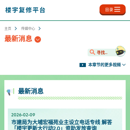
跳
至
目录
主
内
容
主页
传媒中心
最新消息
寻找...
本章节的更多视频
最新消息
2026-02-09
2025-11-18
2025-10-13
2025-09-30
2025-06-27
2025-03-25
2025-01-10
2024-12-31
市建局为大埔宏福苑业主设立电话专线 解答
新影片上架✨- 楼宇保养之道
服务升级！楼宇复修资源中心延长开放时间
「楼宇复修公司资料库」已於2025年9月更新
「楼宇复修公司资料库」已於2025年6月更新
「楼宇复修公司资料库」已於2025年3月更新
市区更新电视特辑
「楼宇复修公司资料库」已於2024年12月更新
「楼宇更新大行动2.0」资助发放查询
[周一至周日]