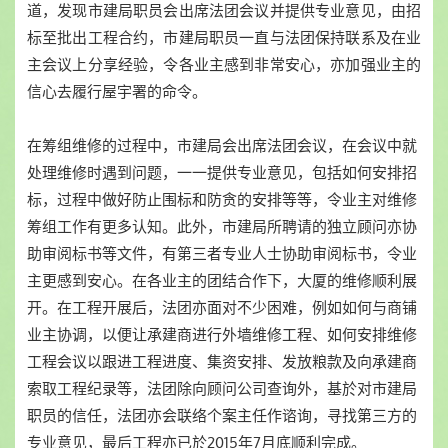
道，发现市建局职员会出席法团会议并提供专业意见，由招
标至批出工程合约，市建局职员一直与法团保持联系及在业
主会议上分享经验，令各业主感到非常安心，亦加强业主的
信心去履行屋宇署的命令。
在筹组维修的过程中，市建局会出席法团会议，在会议中就
处理维修时遇到问题，一一提供专业意见，包括如何安排招
标，过程中做好防止围标和防贪的安排等等，令业主对维修
筹组工作有更多认知。此外，市建局所聘请的独立顾问亦协
助审阅标书等文件，有第三者专业人士协助审阅标书，令业
主更感到安心。在各业主的团结合作下，大厦的维修顺利展
开。在工程开展后，法团亦面对不少困难，例如如何与商铺
业主协调，以便让承建商进行外墙维修工程、如何安排维修
工程会议以跟进工程进度、集资安排、发放粮款及向承建商
索取工程纪录等，法团除向顾问公司查询外，基於对市建局
职员的信任，法团亦会联络个案主任作谘询，寻找第三方的
专业意见，最后工程亦已於2015年7月底顺利完成。