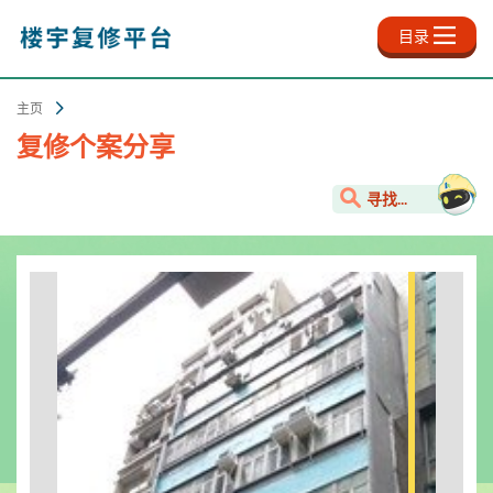
跳
至
目录
主
内
容
主页
复修个案分享
寻找...