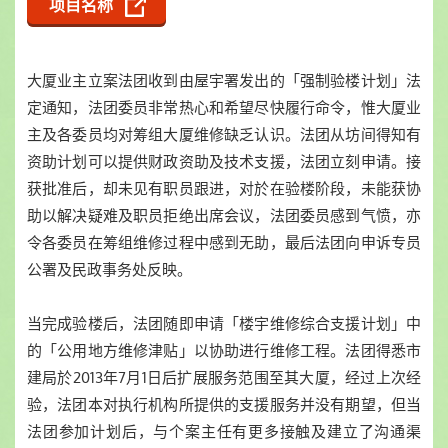
项目名称
大厦业主立案法团收到由屋宇署发出的「强制验楼计划」法
定通知，法团委员非常热心和希望尽快履行命令，惟大厦业
主及各委员均对筹组大厦维修缺乏认识。法团从坊间得知有
资助计划可以提供财政资助及技术支援，法团立刻申请。接
获批准后，却未见有职员跟进，对於在验楼阶段，未能获协
助以解决疑难及职员拒绝出席会议，法团委员感到气愤，亦
令各委员在筹组维修过程中感到无助，最后法团向申诉专员
公署及民政事务处反映。
当完成验楼后，法团随即申请「楼宇维修综合支援计划」中
的「公用地方维修津贴」以协助进行维修工程。法团得悉市
建局於2013年7月1日后扩展服务范围至其大厦，经过上次经
验，法团本对执行机构所提供的支援服务并没有期望，但当
法团参加计划后，与个案主任有更多接触及建立了沟通渠