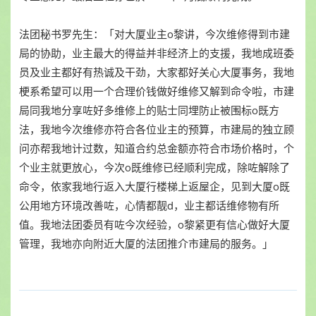
法团秘书罗先生：「对大厦业主o黎讲，今次维修得到市建
局的协助，业主最大的得益并非经济上的支援，我地成班委
员及业主都好有热诚及干劲，大家都好关心大厦事务，我地
梗系希望可以用一个合理价钱做好维修又解到命令啦，市建
局同我地分享咗好多维修上的贴士同埋防止被围标o既方
法，我地今次维修亦符合各位业主的预算，市建局的独立顾
问亦帮我地计过数，知道合约总金额亦符合市场价格时，个
个业主就更放心，今次o既维修已经顺利完成，除咗解除了
命令，依家我地行返入大厦行楼梯上返屋企，见到大厦o既
公用地方环境改善咗，心情都靓d，业主都话维修物有所
值。我地法团委员有咗今次经验，o黎紧更有信心做好大厦
管理，我地亦向附近大厦的法团推介市建局的服务。」