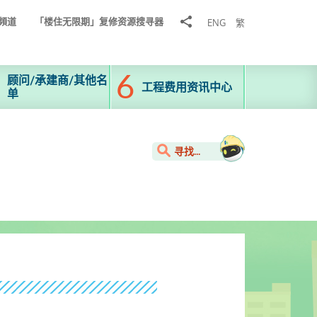
分
頻道
「楼住无限期」复修资源搜寻器
ENG
繁
享
到
顾问/承建商/其他名
工程费用资讯中心
单
寻找...