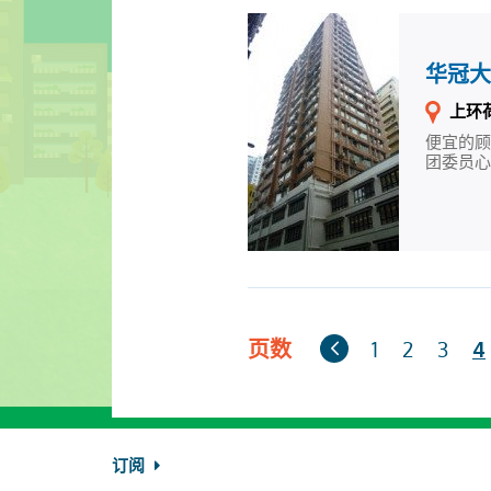
华冠
上环荷
便宜的
团委员心
上
页数
1
2
3
4
一
页
订阅