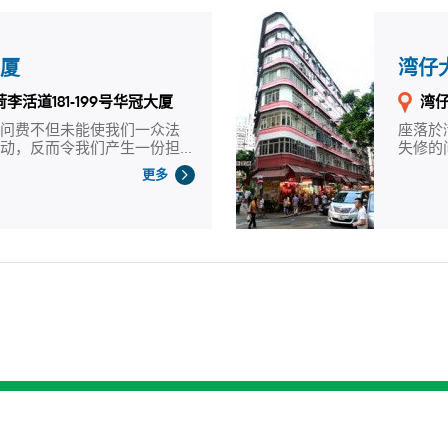
大厦
湾仔
李活道181-199号华冠大厦
湾仔
顾问费不但未能使我们一众法
座落於
动，反而令我们产生一份担...
失修的问
更多