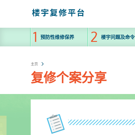
跳
至
主
内
容
预防性维修保养
楼宇问题及命令
主页
复修个案分享