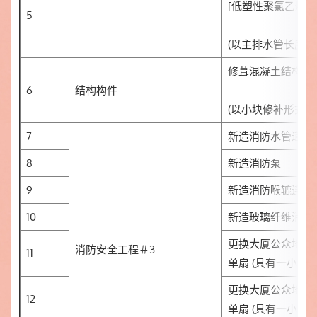
[低塑性聚氯乙烯 (uP
5
(以主排水管长度计
修葺混凝土结构工程
6
结构构件
(以小块修补形式进
7
新造消防水管道连
8
新造消防泵
9
新造消防喉辘连相
10
新造玻璃纤维消防
更换大厦公众地方
消防安全工程＃3
11
单扇 (具有一小时
更换大厦公众地方
12
单扇 (具有一小时