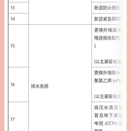
13
新造防火围封 (具
14
新造紧急照明系统
更换外墙废水、粪
喉连相关配件 [低塑性
15
]
(以主渠管长度计算
更换外墙雨水渠管连
聚氯乙烯 (uPVC)]
16
排水系统
(以主渠管长度计算
高压水清洗地下
管及地下渠管闭
17
电视 (CCTV) 勘察