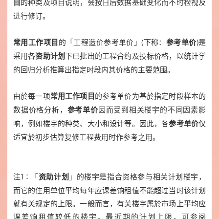
的种类及项目说明，会按日后数据基础变化而不时检视及
目
进行修订。
的「工程造价参考单价」(下称：
)是
常用工作项目
参考单价
采用各
下已批出的工程合约及投标价格，以统计学
资助计划
的回归分析推算出指定时段内其价格的主要范围。
由於每一项
的参考单价为基於指定时段样本的
常用工作项目
数据价格分析，
因而受到相关楼宇的不同因素影
参考单价
响，例如楼宇的种类、大小和设计等。因此，各
仅
参考单价
适宜於初步估算复修工程费用时作参考之用。
注1∶「
」的楼宇是指合资格参与相关计划楼宇，
资助计划
而它的住用单位平均每年应课差饷租值不能超过当时该计划
就有关规定的上限。一般而言，有关楼宇属於市场上平均应
课差饷租值较低的楼宇。最近期的计划上限，可参阅