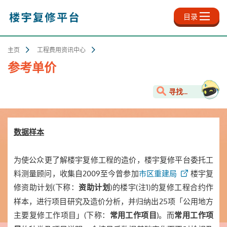
跳
至
目录
主
内
容
主页
工程费用资讯中心
参考单价
寻找...
数据样本
为使公众更了解楼宇复修工程的造价，楼宇复修平台委托工
料测量顾问，收集自2009至
今
曾参加
市区重建局
楼宇复
修资助计划(下称：
)的楼宇(注1)的复修工程合约作
资助计划
样本，进行项目研究及造价分析，并归纳出25项「公用地方
主要复修工作项目」(下称：
)。而
常用工作项目
常用工作项