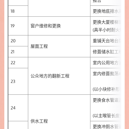
报告
18
更换地底排水渠管
更换大厦楼梯窗为
19
窗户维修和更换
(具半小时耐火时效
20
重铺天台地台防水
屋面工程
21
修葺储水缸工程
22
室内公用地方油漆
室内修葺批荡#4
公众地方的翻新工程
23
(以小块修补形式进
更换食水管道连相
24
(以主喉管长度计算
供水工程
更换冲厕水管道连