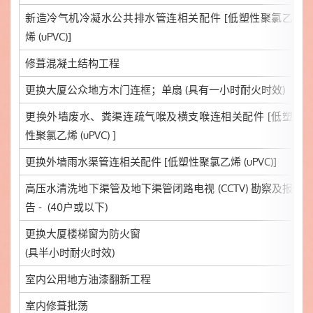
新造冷气机冷凝水公共排水管连相关配件 [低塑性聚氯乙
烯 (uPVC)]
修葺混凝土结构工程
更换大厦公众地方木门连框；单扇 (具有一小时耐火时效)
更换外墙废水、粪渠连疏气喉及横支喉连相关配件 [低塑
性聚氯乙烯 (uPVC) ]
更换外墙雨水渠管连相关配件 [低塑性聚氯乙烯 (uPVC)]
高压水清洗地下渠管及地下渠管闭路电视 (CCTV) 勘察及报
告 - (40户或以下)
更换大厦楼梯窗为防火窗
(具半小时耐火时效)
室内公用地方油漆翻新工程
室内修葺批荡