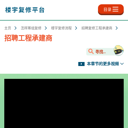
跳
至
目录
主
内
容
主页
怎样筹组复修
楼宇复修流程
招聘复修工程承建商
招聘工程承建商
寻找...
本章节的更多视频