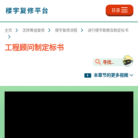
跳
至
目录
主
内
容
主页
怎样筹组复修
楼宇复修流程
进行楼宇勘察及制定标书
工程顾问制定标书
寻找...
本章节的更多视频