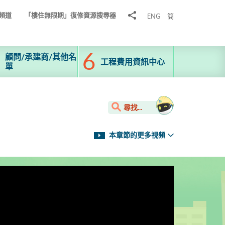
分
頻道
「樓住無限期」復修資源搜尋器
ENG
簡
享
到
顧問/承建商/其他名
工程費用資訊中心
單
尋找...
本章節的更多視頻