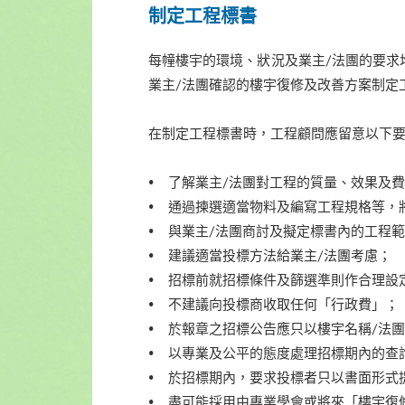
制定工程標書
每幢樓宇的環境、狀況及業主/法團的要求
業主/法團確認的樓宇復修及改善方案制定
在制定工程標書時，工程顧問應留意以下
• 了解業主/法團對工程的質量、效果及
• 通過揀選適當物料及編寫工程規格等，
• 與業主/法團商討及擬定標書內的工程
• 建議適當投標方法給業主/法團考慮；
• 招標前就招標條件及篩選準則作合理設
• 不建議向投標商收取任何「行政費」；
• 於報章之招標公告應只以樓宇名稱/法
• 以專業及公平的態度處理招標期內的查
• 於招標期內，要求投標者只以書面形式
• 盡可能採用由專業學會或將來「樓宇復