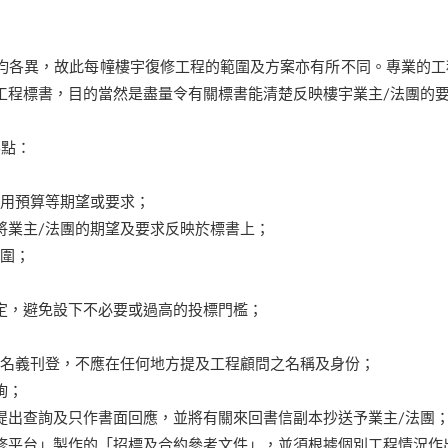
均各異，故此每幢樓宇復修工程的範圍及方案亦有所不同。專業的
工程標書，目的當然是盡量令有關標書能清楚反映樓宇業主/法團的
要點：
費用預算等期望或要求；
將業主/法團的期望及要求反映於標書上；
範圍；
定，避免設下不必要或過高的投標門檻；
團名義刊登，不應在任何地方提及工程顧問之名稱及身份；
詢；
提出查詢及只作書面回應，並將有關來回書信副本抄送予業主/法團
修平台」製作的「招標及合約參考文件」，並須根據個別工程情況作