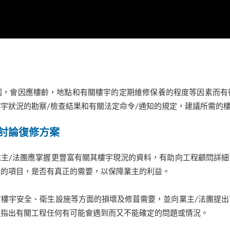
圍，會因應樓齡，地點和有關樓宇的定期維修保養的程度等因素而有
宇狀況的勘察/檢查結果和有關法定命令/通知的規定，建議所需的
討論復修方案
主/法團應掌握更豐富有關其樓宇現況的資料，有助向工程顧問詳
昂的項目，是否有真正的需要，以保障業主的利益。
樓宇安全、衛生設施等方面的損壞及修葺需要，並向業主/法團提
及指出有關工程任何有可能會遇到而又不能確定的問題或情況。