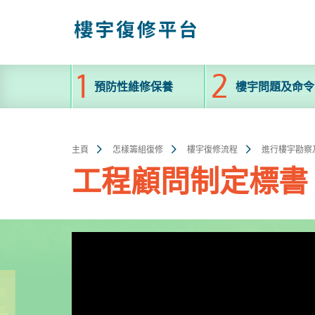
跳
至
主
內
容
預防性維修保養
樓宇問題及命令
主頁
怎樣籌組復修
樓宇復修流程
進行樓宇勘察
工程顧問制定標書