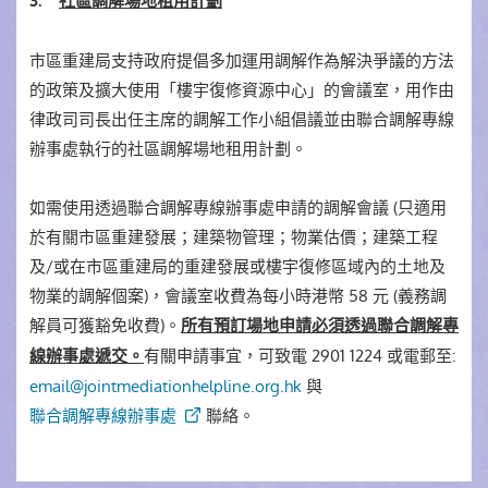
3.
社區調解場地租用計劃
市區重建局支持政府提倡多加運用調解作為解決爭議的方法
的政策及擴大使用「樓宇復修資源中心」的會議室，用作由
律政司司長出任主席的調解工作小組倡議並由聯合調解專線
辦事處執行的社區調解場地租用計劃。
如需使用透過聯合調解專線辦事處申請的調解會議 (只適用
於有關市區重建發展；建築物管理；物業估價；建築工程
及/或在市區重建局的重建發展或樓宇復修區域內的土地及
物業的調解個案)，會議室收費為每小時港幣 58 元 (義務調
解員可獲豁免收費)。
所有預訂場地申請必須透過聯合調解專
有關申請事宜，可致電 2901 1224 或電郵至:
線辦事處遞交。
email@jointmediationhelpline.org.hk
與
聯合調解專線辦事處
聯絡。