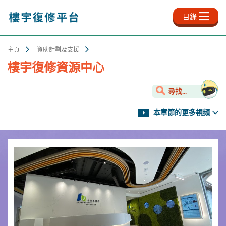
跳
至
目錄
主
內
容
主頁
資助計劃及支援
樓宇復修資源中心
尋找...
本章節的更多視頻