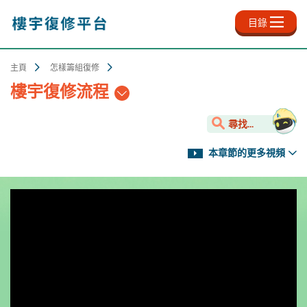
跳
至
目錄
主
內
容
主頁
怎樣籌組復修
樓宇復修流程
尋找...
本章節的更多視頻