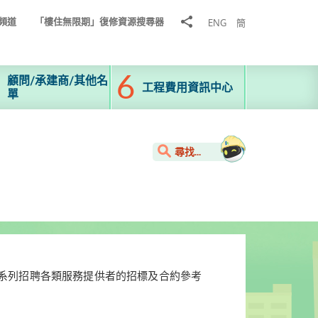
分
頻道
「樓住無限期」復修資源搜尋器
ENG
簡
享
到
顧問/承建商/其他名
工程費用資訊中心
單
尋找...
系列招聘各類服務提供者的招標及合約參考