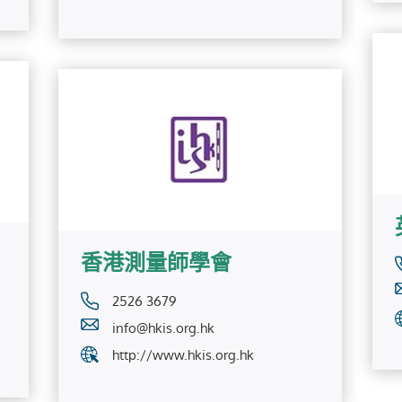
香港測量師學會
2526 3679
info@hkis.org.hk
http://www.hkis.org.hk