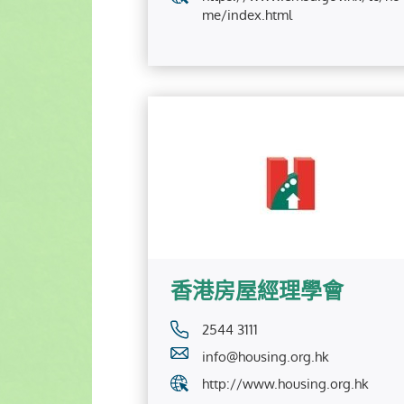
me/index.html
香港房屋經理學會
2544 3111
info@housing.org.hk
http://www.housing.org.hk