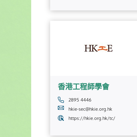
香港工程師學會
2895 4446
hkie-sec@hkie.org.hk
https://hkie.org.hk/tc/