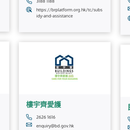
3188 1188
https://brplatform.org.hk/tc/subs
idy-and-assistance
樓宇齊愛護
2626 1616
enquiry@bd.gov.hk