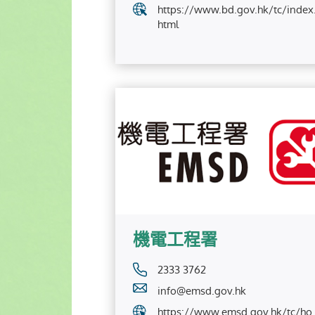
https://www.bd.gov.hk/tc/index
html
機電工程署
2333 3762
info@emsd.gov.hk
https://www.emsd.gov.hk/tc/ho