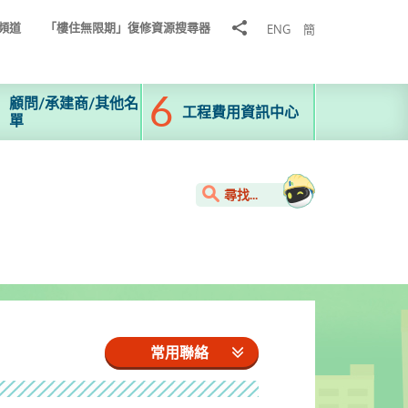
分
頻道
「樓住無限期」復修資源搜尋器
ENG
簡
享
到
顧問/承建商/其他名
工程費用資訊中心
單
尋找...
常用聯絡