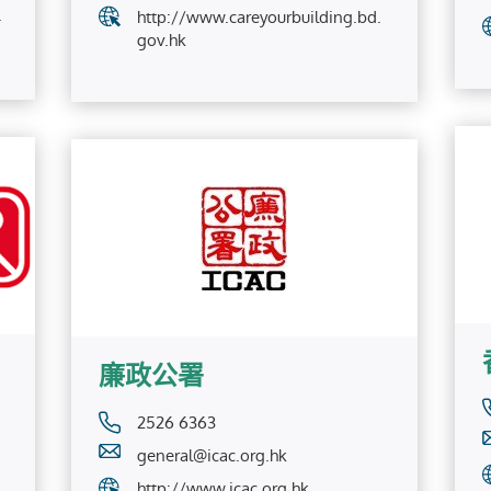
.
http://www.careyourbuilding.bd.
gov.hk
廉政公署
2526 6363
general@icac.org.hk
http://www.icac.org.hk