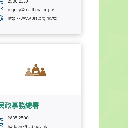
2588 2333
inquiry@mail1.ura.org.hk
http://www.ura.org.hk/tc
民政事務總署
2835 2500
hadgen@had.gov.hk