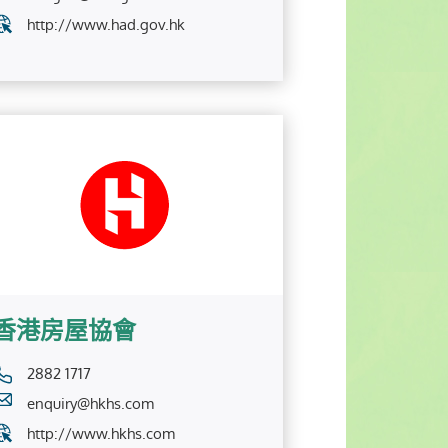
http://www.had.gov.hk
香港房屋協會
2882 1717
enquiry@hkhs.com
http://www.hkhs.com