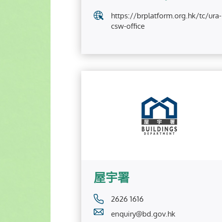
https://brplatform.org.hk/tc/ura-
csw-office
屋宇署
2626 1616
enquiry@bd.gov.hk