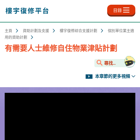
跳
至
目錄
主
內
容
主頁
資助計劃及支援
樓宇復修綜合支援計劃
個別單位業主適
用的資助計劃
有需要人士維修自住物業津貼計劃
尋找...
本章節的更多視頻