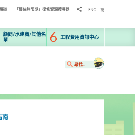
分
頻道
「樓住無限期」復修資源搜尋器
ENG
簡
享
到
顧問/承建商/其他名
工程費用資訊中心
單
尋找...
指南