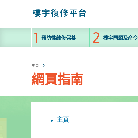
跳
至
主
內
容
預防性維修保養
樓宇問題及命令
主頁
網頁指南
主頁