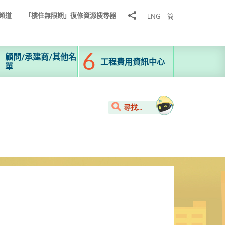
分
頻道
「樓住無限期」復修資源搜尋器
ENG
簡
享
到
顧問/承建商/其他名
工程費用資訊中心
單
尋找...