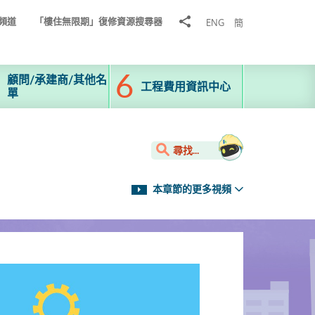
分
頻道
「樓住無限期」復修資源搜尋器
ENG
簡
享
到
顧問/承建商/其他名
工程費用資訊中心
單
尋找...
本章節的更多視頻