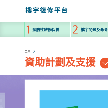
跳
至
主
內
容
預防性維修保養
樓宇問題及命令
主頁
資助計劃及支援