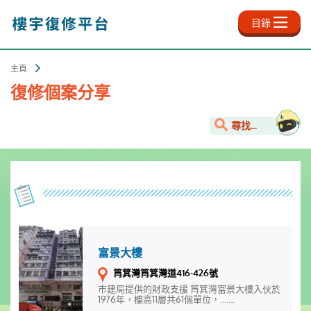
跳
至
目錄
主
內
容
主頁
復修個案分享
尋找...
富景大樓
筲箕灣筲箕灣道416-426號
市建局提供的財政支援 筲箕灣富景大樓入伙於
1976年，樓高11層共61個單位，.......