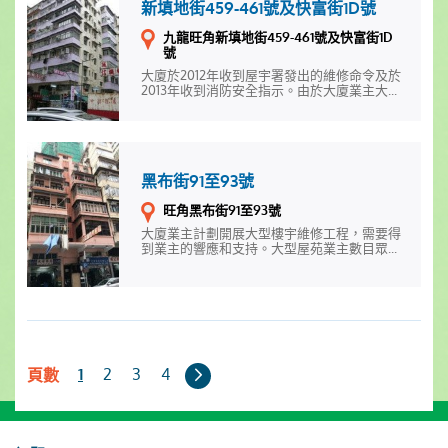
新填地街459-461號及快富街1D號
九龍旺角新填地街459-461號及快富街1D
號
大廈於2012年收到屋宇署發出的維修命令及於
2013年收到消防安全指示。由於大廈業主大...
黑布街91至93號
旺角黑布街91至93號
大廈業主計劃開展大型樓宇維修工程，需要得
到業主的響應和支持。大型屋苑業主數目眾...
下
2
3
4
1
頁數
一
頁