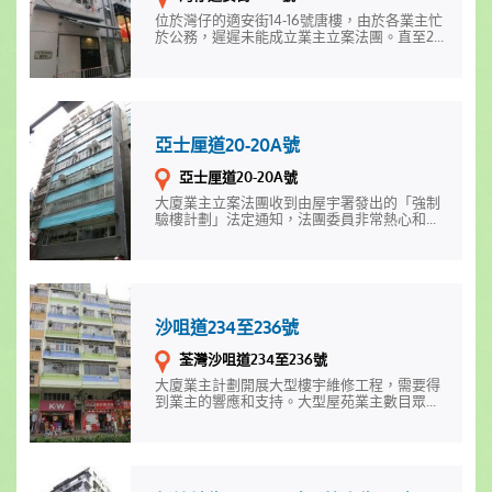
位於灣仔的適安街14-16號唐樓，由於各業主忙
於公務，遲遲未能成立業主立案法團。直至2...
亞士厘道20-20A號
亞士厘道20-20A號
大廈業主立案法團收到由屋宇署發出的「強制
驗樓計劃」法定通知，法團委員非常熱心和...
沙咀道234至236號
荃灣沙咀道234至236號
大廈業主計劃開展大型樓宇維修工程，需要得
到業主的響應和支持。大型屋苑業主數目眾...