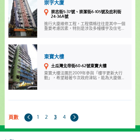
崇字大廈
崇志街5-37號、崇潔街6-105號及庇利街
24-36A號
進行大廈維修工程，工程價格往往是其中一個
重要考慮因素，特別是涉及多幢樓宇及住宅...
東寶大樓
土瓜灣北帝街60-62號東寶大樓
東寶大樓法團於2009年參與「樓宇更新大行
動」，希望藉著今次政府津貼，能為大廈做...
上
下
1
2
4
3
頁數
一
一
頁
頁