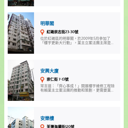
明華閣
紅磡崇志街23-30號
位於紅磡區的明華閣，於2009年5月參加了
「樓宇更新大行動」，業主立案法團主席是...
安興大廈
崇仁街 7-13號
常言道：「齊心事成！」開展樓宇維修工程除
有賴業主立案法團的推動和策劃，更需要業...
安樂樓
荃灣海壩街120號