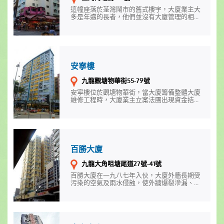
這幢座落於荃灣鬧市的舊式樓宇，大廈業主大
多是年邁的長者，他們並沒有大廈管理的相...
安寧樓
九龍觀塘物華街55-79號
安寧樓位於觀塘物華街，當大廈籌備整體大廈
維修工程時，大廈業主立案法團出現資金拮...
百勝大廈
九龍大角咀塘尾道27號-41號
百勝大廈在一九八七年入伙，大廈外牆長期受
污染的空氣及雨水侵蝕，使外牆爆裂滲漏、...