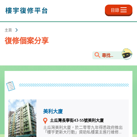
跳
至
目錄
主
內
容
主頁
復修個案分享
尋找...
美利大廈
土瓜灣長寧街43-55號美利大廈
土瓜灣美利大廈，於二零零九年得悉政府推出
「樓宇更新大行動」資助私樓業主進行維修...