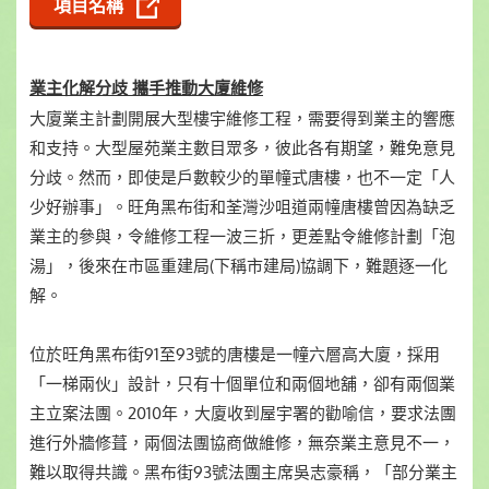
項目名稱
業主化解分歧 攜手推動大廈維修
大廈業主計劃開展大型樓宇維修工程，需要得到業主的響應
和支持。大型屋苑業主數目眾多，彼此各有期望，難免意見
分歧。然而，即使是戶數較少的單幢式唐樓，也不一定「人
少好辦事」。旺角黑布街和荃灣沙咀道兩幢唐樓曾因為缺乏
業主的參與，令維修工程一波三折，更差點令維修計劃「泡
湯」，後來在市區重建局(下稱市建局)協調下，難題逐一化
解。
位於旺角黑布街91至93號的唐樓是一幢六層高大廈，採用
「一梯兩伙」設計，只有十個單位和兩個地舖，卻有兩個業
主立案法團。2010年，大廈收到屋宇署的勸喻信，要求法團
進行外牆修葺，兩個法團協商做維修，無奈業主意見不一，
難以取得共識。黑布街93號法團主席吳志豪稱，「部分業主