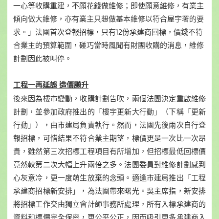
一心等收購重建，不願花錢做維修；即使願意維修，有業主
傾向做大維修，亦有業主只想做基本維修以符合屋宇署的要
求。」法團首次登報招標，只有12份承建商回標，價錢不符
合業主的預算範圍，碰巧當時風聞有財團收購的消息，維修
計劃因此被叫停。
工程一再延誤 造價飈升
後來因為樓市變動，收購計劃告吹，兩個法團決定重啟維修
計劃，並參加政府推出的「樓宇更新大行動」（下稱「更新
行動」），由市建局負責執行。然而，法團先後兩次自行登
報招標，可惜結果不符合業主期望，標價更是一次比一次昂
貴，雖然第三次招標工程項目有所增加，但招標最低回標價
竟然較第二次大幅上升兩倍之多。法團委員對維修計劃感到
心灰意冷，更一度萌生放棄的念頭。適逢市建局推出「工程
承建商招標新安排」，為法團帶來曙光。吳主席指，新安排
將招標工作交由獨立會計師事務所處理，所有入標承建商的
資料和標價完全保密，更公平公正，因而吸引更多承建商入