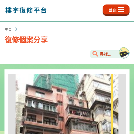
跳
至
目錄
主
內
容
主頁
復修個案分享
尋找...