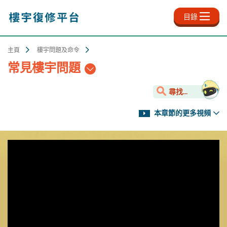
跳
至
目錄
主
內
容
主頁
樓宇問題及命令
常見樓宇問題
尋找...
本章節的更多視頻