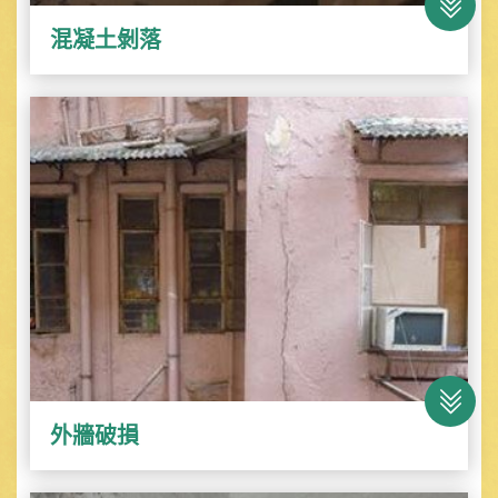
混凝土剝落
外牆破損