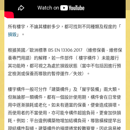
所有樓宇，不論其樓齡多少，都可找到不同種類及程度的「
損毀
」。
根據英國／歐洲標準 BS EN 13306:2017 （維修保養 - 維修保
養專門用語）的解釋，若一件部件（ 樓宇構件 ）未能履行
其功能時，都可視之為處於損毀狀態（當中不包括因進行預
定檢測或保養而導致的暫停運作／失效）。
樓宇構件一般可分作「建築構件」及「屋宇裝備」兩大類。
但無論那一類構件，都有一個設計使用期，構件會在日常使
用中逐漸損耗或老化。如未有適當的保養，便會造成損壞。
而使用者的不當使用，亦可能令構件超逾負荷，更會加快損
耗。例如：平台違例構築物增加結構負荷，導致橫樑提早出
現結構性裂縫。建築構件的損壞通常較難察覺，因此容易被