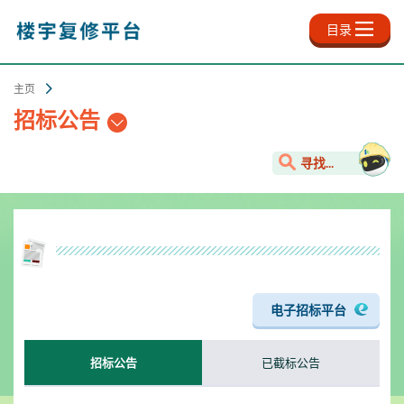
跳
至
目录
主
内
容
主页
招标公告
寻找...
电子招标平台
已截标公告
招标公告