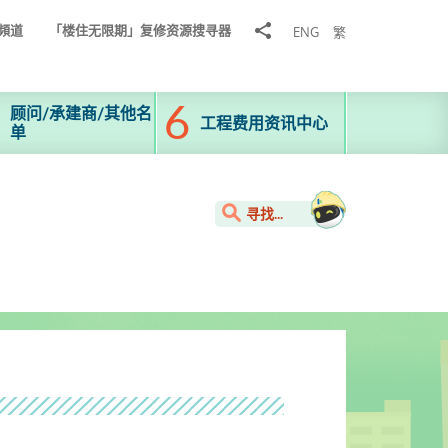
分
頻道
「楼住无限期」复修资源搜寻器
ENG
繁
享
到
顾问/承建商/其他名
工程费用资讯中心
单
寻找...