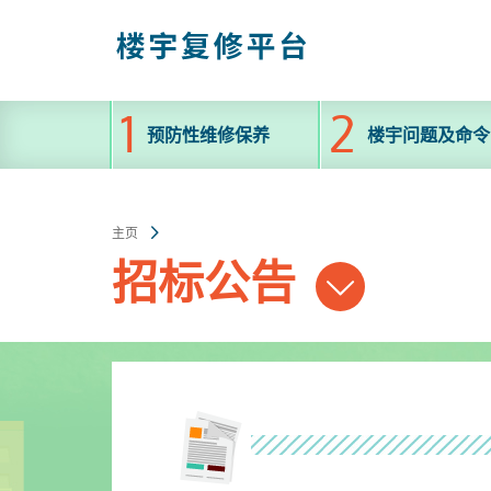
跳
至
主
内
容
预防性维修保养
楼宇问题及命令
主页
招标公告