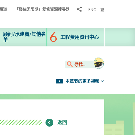
分
頻道
「楼住无限期」复修资源搜寻器
ENG
繁
享
到
顾问/承建商/其他名
工程费用资讯中心
单
寻找...
本章节的更多视频
返回