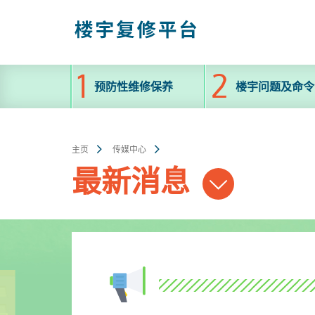
跳
至
主
内
容
预防性维修保养
楼宇问题及命令
主页
传媒中心
最新消息