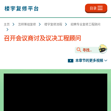
跳
至
目录
主
内
容
主页
怎样筹组复修
楼宇复修流程
招聘专业复修工程顾问
召开会议商讨及议决工程顾问
寻找...
本章节的更多视频