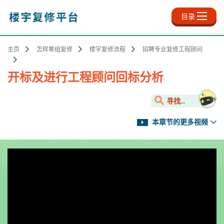
跳
至
目录
主
内
容
主页
怎样筹组复修
楼宇复修流程
招聘专业复修工程顾问
开标及进行工程顾问回标分析
寻找...
本章节的更多视频