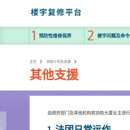
跳
至
主
内
容
预防性维修保养
楼宇问题及命令
主页
资助计划及支援
其他支援
由政府部门及其他机构就协助大厦业主进
1. 法团日常运作