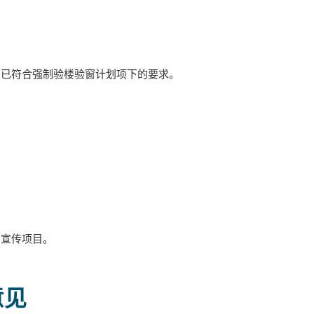
为已符合强制验楼验窗计划项下的要求。
的宣传项目。
意见