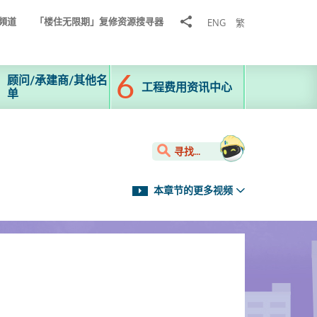
分
頻道
「楼住无限期」复修资源搜寻器
ENG
繁
享
到
顾问/承建商/其他名
工程费用资讯中心
单
寻找...
本章节的更多视频