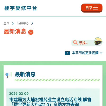
跳
至
目录
主
内
容
主页
传媒中心
最新消息
寻找...
本章节的更多视频
最新消息
2026-02-09
2025-11-18
2025-10-13
2025-09-30
2025-06-27
2025-03-25
2025-01-10
2024-12-31
市建局为大埔宏福苑业主设立电话专线 解答
新影片上架✨- 楼宇保养之道
服务升级！楼宇复修资源中心延长开放时间
「楼宇复修公司资料库」已於2025年9月更新
「楼宇复修公司资料库」已於2025年6月更新
「楼宇复修公司资料库」已於2025年3月更新
市区更新电视特辑
「楼宇复修公司资料库」已於2024年12月更新
「楼宇更新大行动2.0」资助发放查询
[周一至周日]