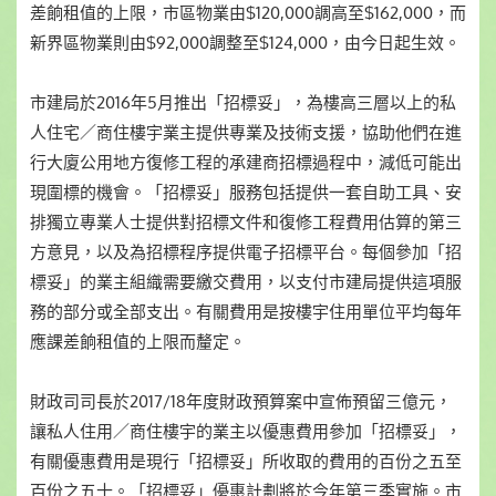
差餉租值的上限，市區物業由$120,000調高至$162,000，而
新界區物業則由$92,000調整至$124,000，由今日起生效。
市建局於2016年5月推出「招標妥」，為樓高三層以上的私
人住宅／商住樓宇業主提供專業及技術支援，協助他們在進
行大廈公用地方復修工程的承建商招標過程中，減低可能出
現圍標的機會。「招標妥」服務包括提供一套自助工具、安
排獨立專業人士提供對招標文件和復修工程費用估算的第三
方意見，以及為招標程序提供電子招標平台。每個參加「招
標妥」的業主組織需要繳交費用，以支付市建局提供這項服
務的部分或全部支出。有關費用是按樓宇住用單位平均每年
應課差餉租值的上限而釐定。
財政司司長於2017/18年度財政預算案中宣佈預留三億元，
讓私人住用／商住樓宇的業主以優惠費用參加「招標妥」，
有關優惠費用是現行「招標妥」所收取的費用的百份之五至
百份之五十。「招標妥」優惠計劃將於今年第三季實施。市