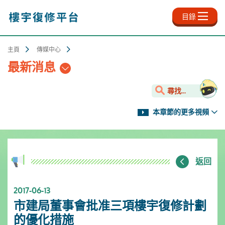
跳
至
目錄
主
內
容
主頁
傳媒中心
最新消息
尋找...
本章節的更多視頻
返回
2017-06-13
市建局董事會批准三項樓宇復修計劃
的優化措施