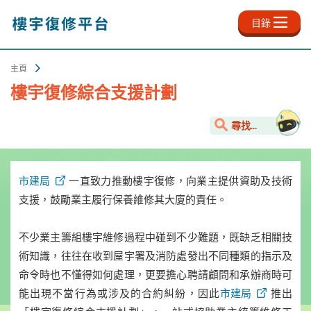
跳
至
目錄
主
內
容
主頁
樓宇復修綜合支援計劃
尋找...
市建局
一直致力推動樓宇復修，向業主提供資助及技術
支援，鼓勵業主履行保養維修其大廈的責任。
不少業主籌組樓宇維修過程中碰到不少難題，既缺乏相關技
術知識，往往在收到屋宇署及消防處發出不同種類的指示及
命令時也不懂得如何處理，更要擔心聘請顧問和承辦商時可
能出現不當行為或涉及的合約糾紛，因此
市建局
推出