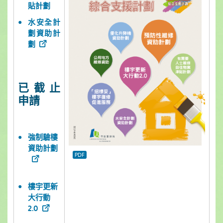
貼計劃
水安全計
劃資助計
劃
已截止
申請
強制驗樓
資助計劃
樓宇更新
大行動
2.0