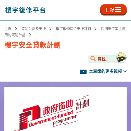
跳
至
目錄
主
內
容
主頁
資助計劃及支援
樓宇復修綜合支援計劃
個別單位業主適
用的資助計劃
樓宇安全貸款計劃
尋找...
本章節的更多視頻