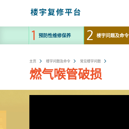
跳
至
主
内
容
预防性维修保养
楼宇问题及命令
主页
楼宇问题及命令
常见楼宇问题
燃气喉管破损