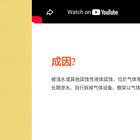
成因?
被漒水或其他腐蚀性液体腐蚀、位於气体
长期渗水、自行拆掉气体设备、棚架以气