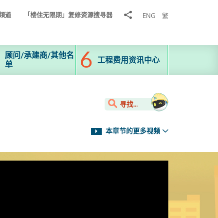
分
頻道
「楼住无限期」复修资源搜寻器
ENG
繁
享
到
顾问/承建商/其他名
工程费用资讯中心
单
寻找...
本章节的更多视频