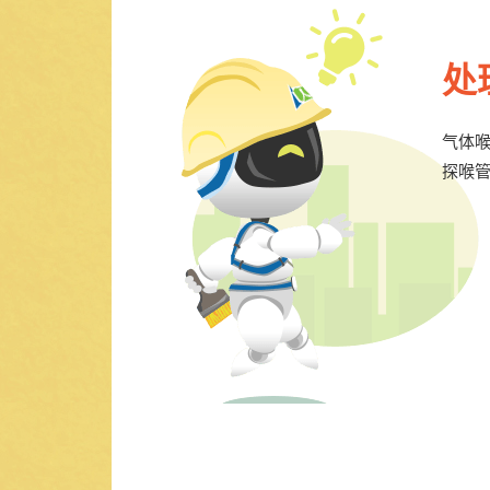
处
气体
探喉