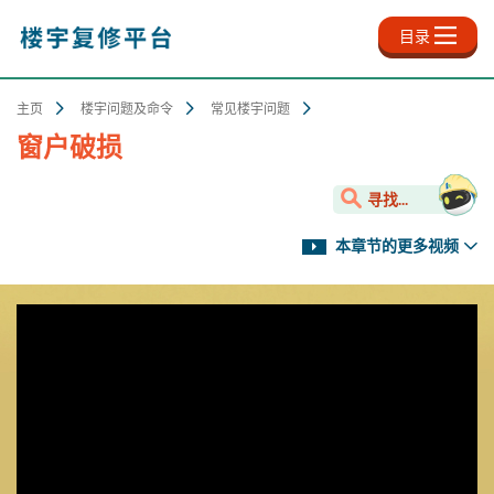
跳
至
目录
主
内
容
主页
楼宇问题及命令
常见楼宇问题
窗户破损
寻找...
本章节的更多视频