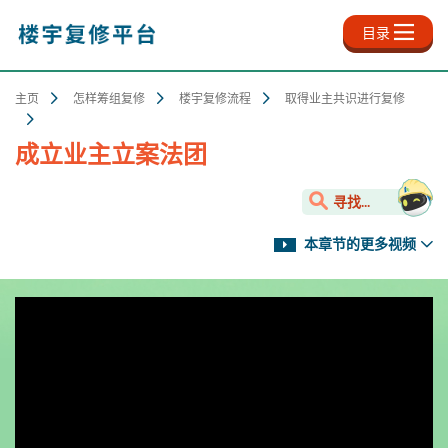
跳
至
目录
主
内
容
主页
怎样筹组复修
楼宇复修流程
取得业主共识进行复修
成立业主立案法团
寻找...
本章节的更多视频