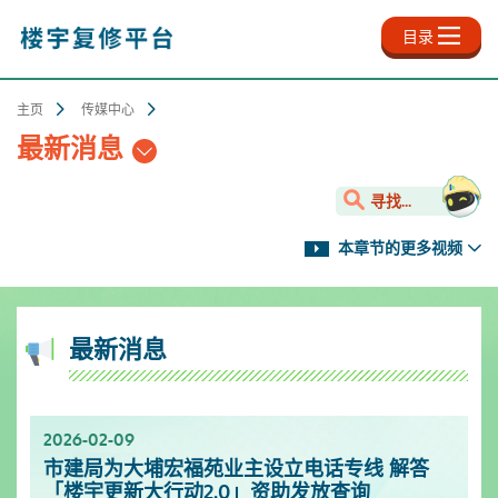
跳
至
目录
主
内
容
主页
传媒中心
最新消息
寻找...
本章节的更多视频
最新消息
2026-02-09
2025-11-18
2025-10-13
2025-09-30
2025-06-27
2025-03-25
2025-01-10
2024-12-31
市建局为大埔宏福苑业主设立电话专线 解答
新影片上架✨- 楼宇保养之道
服务升级！楼宇复修资源中心延长开放时间
「楼宇复修公司资料库」已於2025年9月更新
「楼宇复修公司资料库」已於2025年6月更新
「楼宇复修公司资料库」已於2025年3月更新
市区更新电视特辑
「楼宇复修公司资料库」已於2024年12月更新
「楼宇更新大行动2.0」资助发放查询
[周一至周日]