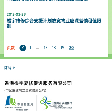
2012-03-29
楼宇维修综合支援计划放宽物业应课差饷租值限
制
上
1
...
17
18
19
20
页数
一
页
订阅