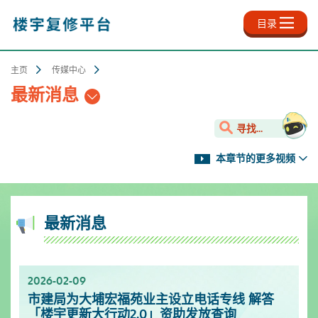
跳
至
目录
主
内
容
主页
传媒中心
最新消息
寻找...
本章节的更多视频
最新消息
2026-02-09
2025-11-18
2025-10-13
2025-09-30
2025-06-27
2025-03-25
2025-01-10
2024-12-31
市建局为大埔宏福苑业主设立电话专线 解答
新影片上架✨- 楼宇保养之道
服务升级！楼宇复修资源中心延长开放时间
「楼宇复修公司资料库」已於2025年9月更新
「楼宇复修公司资料库」已於2025年6月更新
「楼宇复修公司资料库」已於2025年3月更新
市区更新电视特辑
「楼宇复修公司资料库」已於2024年12月更新
「楼宇更新大行动2.0」资助发放查询
[周一至周日]