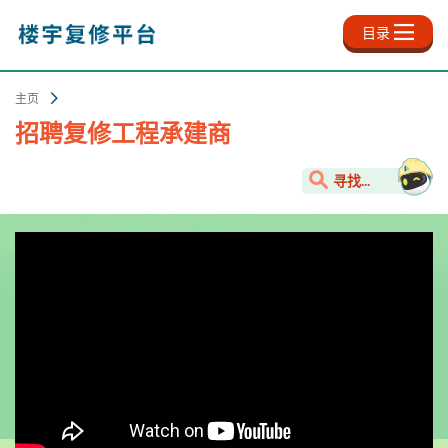
跳
至
目录
主
内
容
主页
招聘复修工程承建商
寻找...