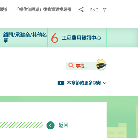
分
頻道
「樓住無限期」復修資源搜尋器
ENG
簡
享
到
顧問/承建商/其他名
工程費用資訊中心
單
尋找...
本章節的更多視頻
返回