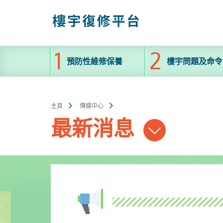
跳
至
主
內
容
預防性維修保養
樓宇問題及命令
主頁
傳媒中心
最新消息