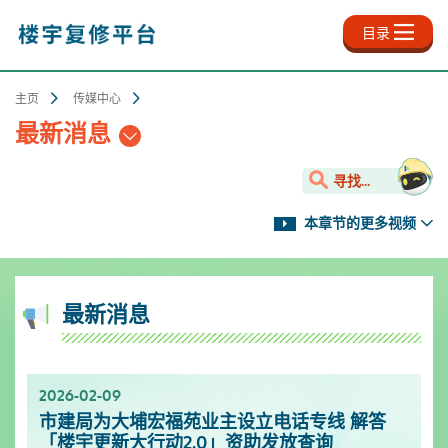
跳
至
目录
主
内
容
主页
传媒中心
最新消息
寻找...
本章节的更多视频
最新消息
2026-02-09
2025-11-18
2025-10-13
2025-09-30
2025-06-27
2025-03-25
2025-01-10
2024-12-31
市建局为大埔宏福苑业主设立电话专线 解答
新影片上架✨- 楼宇保养之道
服务升级！楼宇复修资源中心延长开放时间
「楼宇复修公司资料库」已於2025年9月更新
「楼宇复修公司资料库」已於2025年6月更新
「楼宇复修公司资料库」已於2025年3月更新
市区更新电视特辑
「楼宇复修公司资料库」已於2024年12月更新
「楼宇更新大行动2.0」资助发放查询
[周一至周日]