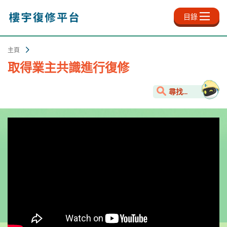
跳
至
目錄
主
內
容
主頁
取得業主共識進行復修
尋找...